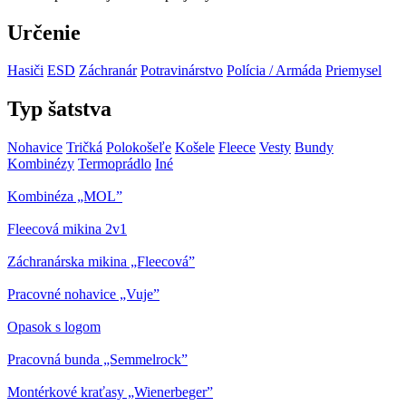
Určenie
Hasiči
ESD
Záchranár
Potravinárstvo
Polícia / Armáda
Priemysel
Typ šatstva
Nohavice
Tričká
Polokošeľe
Košele
Fleece
Vesty
Bundy
Kombinézy
Termoprádlo
Iné
Kombinéza „MOL”
Fleecová mikina 2v1
Záchranárska mikina „Fleecová”
Pracovné nohavice „Vuje”
Opasok s logom
Pracovná bunda „Semmelrock”
Montérkové kraťasy „Wienerbeger”