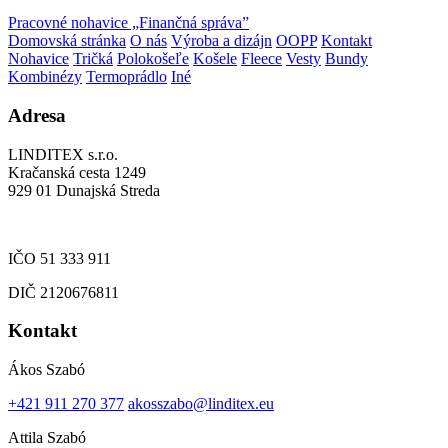
Pracovné nohavice „Finančná správa”
Domovská stránka
O nás
Výroba a dizájn
OOPP
Kontakt
Nohavice
Tričká
Polokošeľe
Košele
Fleece
Vesty
Bundy
Kombinézy
Termoprádlo
Iné
Adresa
LINDITEX s.r.o.
Kračanská cesta 1249
929 01 Dunajská Streda
IČO 51 333 911
DIČ 2120676811
Kontakt
Ákos Szabó
+421 911 270 377
akosszabo@linditex.eu
Attila Szabó