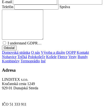
E-mail
Telefón
Správa
I understand GDPR…
Odoslať
Domovská stránka
O nás
Výroba a dizájn
OOPP
Kontakt
Nohavice
Tričká
Polokošeľe
Košele
Fleece
Vesty
Bundy
Kombinézy
Termoprádlo
Iné
Adresa
LINDITEX s.r.o.
Kračanská cesta 1249
929 01 Dunajská Streda
IČO 51 333 911