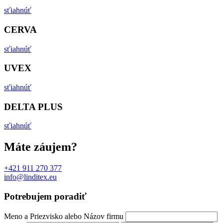
sťiahnúť
CERVA
sťiahnúť
UVEX
sťiahnúť
DELTA PLUS
sťiahnúť
Máte záujem?
+421 911 270 377
info@linditex.eu
Potrebujem poradiť
Meno a Priezvisko alebo Názov firmu