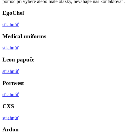
pomoc pri výbere alebo máte otázky, neváhajte nás kontaktovať.
EgoChef
sťiahnúť
Medical-uniforms
sťiahnúť
Leon papuče
sťiahnúť
Portwest
sťiahnúť
CXS
sťiahnúť
Ardon