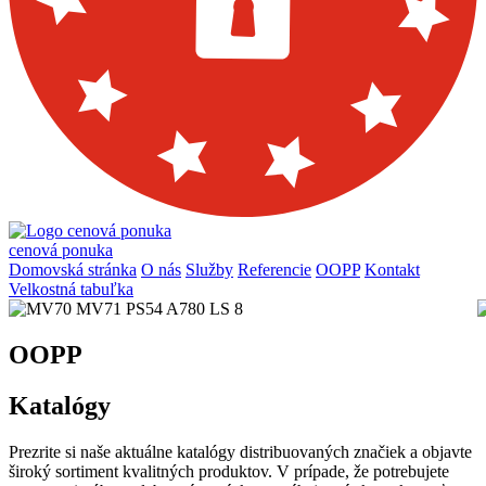
cenová ponuka
cenová ponuka
Domovská stránka
O nás
Služby
Referencie
OOPP
Kontakt
Velkostná tabuľka
OOPP
Katalógy
Prezrite si naše aktuálne katalógy distribuovaných značiek a objavte
široký sortiment kvalitných produktov. V prípade, že potrebujete