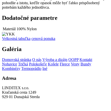
pohodlie a istotu, keďže opasok môže byť ľahko prispôsobený
potrebám každého jednotlivca.
Dodatočné parametre
Materiál
100% Nylon
Velkostná tabuľka
cenová ponuka
Galéria
Domovská stránka
O nás
Výroba a dizájn
OOPP
Kontakt
Nohavice
Tričká
Polokošeľe
Košele
Fleece
Vesty
Bundy
Kombinézy
Termoprádlo
Iné
Adresa
LINDITEX s.r.o.
Kračanská cesta 1249
929 01 Dunajská Streda