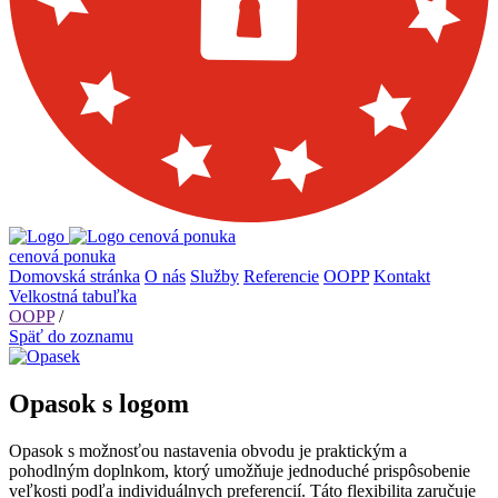
cenová ponuka
cenová ponuka
Domovská stránka
O nás
Služby
Referencie
OOPP
Kontakt
Velkostná tabuľka
OOPP
/
Späť do zoznamu
Opasok s logom
Opasok s možnosťou nastavenia obvodu je praktickým a
pohodlným doplnkom, ktorý umožňuje jednoduché prispôsobenie
veľkosti podľa individuálnych preferencií. Táto flexibilita zaručuje